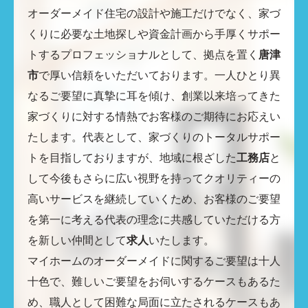
オーダーメイド住宅の設計や施工だけでなく、家づ
くりに必要な土地探しや資金計画から手厚くサポー
トするプロフェッショナルとして、拠点を置く
唐津
市
で厚い信頼をいただいております。一人ひとり異
なるご要望に真摯に耳を傾け、創業以来培ってきた
家づくりに対する情熱でお客様のご期待にお応えい
たします。代表として、家づくりのトータルサポー
トを目指しておりますが、地域に根ざした
工務店
と
して今後もさらに広い視野を持ってクオリティーの
高いサービスを継続していくため、お客様のご要望
を第一に考える代表の理念に共感していただける方
を新しい仲間として
求人
いたします。
マイホームのオーダーメイドに関するご要望は十人
十色で、難しいご要望をお伺いするケースもあるた
め、職人として困難な局面に立たされるケースもあ