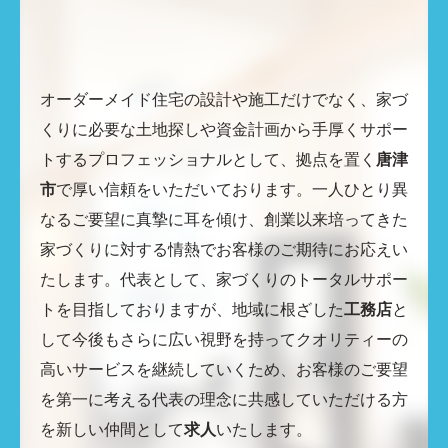
オーダーメイド住宅の設計や施工だけでなく、家づ
くりに必要な土地探しや資金計画から手厚くサポー
トするプロフェッショナルとして、拠点を置く
唐津
市
で厚い信頼をいただいております。一人ひとり異
なるご要望に真摯に耳を傾け、創業以来培ってきた
家づくりに対する情熱でお客様のご期待にお応えい
たします。代表として、家づくりのトータルサポー
トを目指しておりますが、地域に根ざした
工務店
と
して今後もさらに広い視野を持ってクオリティーの
高いサービスを継続していくため、お客様のご要望
を第一に考える代表の理念に共感していただける方
を新しい仲間として
求人
いたします。