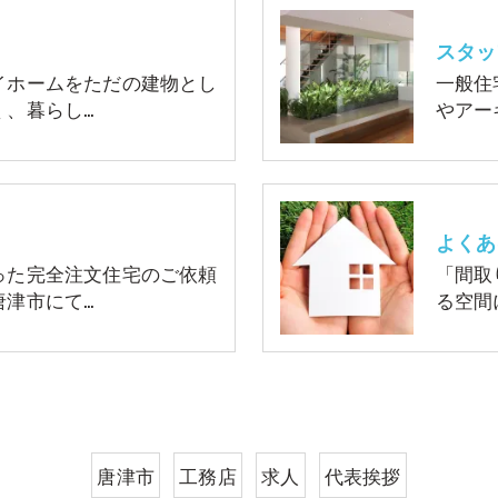
スタッ
イホームをただの建物とし
一般住
く、暮らし…
やアー
よくあ
った完全注文住宅のご依頼
「間取
唐津市にて…
る空間
唐津市
工務店
求人
代表挨拶