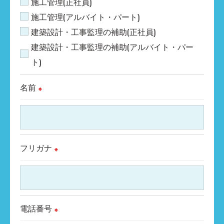
＜個人情報の委託について＞
施工管理(正社員)
当社では、利用目的の達成に必要な範囲におい
施工管理(アルバイト・パート)
て、個人情報を外部に委託する場合がありま
建築設計・工事監理の補助(正社員)
す。
建築設計・工事監理の補助(アルバイト・パー
これらの委託先に対しては個人情報保護契約等
ト)
の措置をとり、適切な監督を行います。
名前
※
＜個人情報の安全管理＞
当社では、個人情報の漏洩等がなされないよ
う、適切に安全管理対策を実施します。
フリガナ
※
＜個人情報を与えなかった場合に生じる結果＞
必要な情報を頂けない場合は、それに対応した
当社のサービスをご提供できない場合がござい
電話番号
ますので予めご了承ください。
※