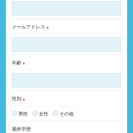
＜個人情報の開示･訂正・削除･利用停止の手続
について＞
メールアドレス
当社では、お客様の個人情報の開示･訂正･削
※
除・利用停止の手続を定めさせて頂いておりま
す。
ご本人である事を確認のうえ、対応させて頂き
年齢
ます。
※
個人情報の開示･訂正･削除・利用停止の具体的
手続きにつきましては、お電話でお問合せ下さ
い。
性別
※
男性
女性
その他
最終学歴