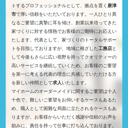
トするプロフェッショナルとして、拠点を置く
唐津
市
で厚い信頼をいただいております。一人ひとり異
なるご要望に真摯に耳を傾け、創業以来培ってきた
家づくりに対する情熱でお客様のご期待にお応えい
たします。代表として、家づくりのトータルサポー
トを目指しておりますが、地域に根ざした
工務店
と
して今後もさらに広い視野を持ってクオリティーの
高いサービスを継続していくため、お客様のご要望
を第一に考える代表の理念に共感していただける方
を新しい仲間として
求人
いたします。
マイホームのオーダーメイドに関するご要望は十人
十色で、難しいご要望をお伺いするケースもあるた
め、職人として困難な局面に立たされるケースもあ
りますが、お客様からいただく感謝や信頼のお声を
励みに、責任を持って仕事に打ち込んでおります。