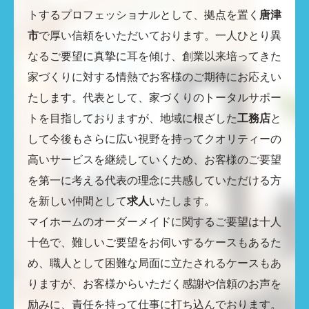
トするプロフェッショナルとして、拠点を置く
唐津
市
で厚い信頼をいただいております。一人ひとり異
なるご要望に真摯に耳を傾け、創業以来培ってきた
家づくりに対する情熱でお客様のご期待にお応えい
たします。代表として、家づくりのトータルサポー
トを目指しておりますが、地域に根ざした
工務店
と
して今後もさらに広い視野を持ってクオリティーの
高いサービスを継続していくため、お客様のご要望
を第一に考える代表の理念に共感していただける方
を新しい仲間として
求人
いたします。
マイホームのオーダーメイドに関するご要望は十人
十色で、難しいご要望をお伺いするケースもあるた
め、職人として困難な局面に立たされるケースもあ
りますが、お客様からいただく感謝や信頼のお声を
励みに、責任を持って仕事に打ち込んでおります。