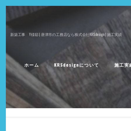
新築工事 Y様邸 | 唐津市の工務店なら株式会社KRSdesign | 施工実績
ホーム
KRSdesignについて
施工実