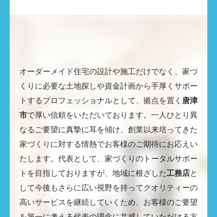
オーダーメイド住宅の設計や施工だけでなく、家づ
くりに必要な土地探しや資金計画から手厚くサポー
トするプロフェッショナルとして、拠点を置く
唐津
市
で厚い信頼をいただいております。一人ひとり異
なるご要望に真摯に耳を傾け、創業以来培ってきた
家づくりに対する情熱でお客様のご期待にお応えい
たします。代表として、家づくりのトータルサポー
トを目指しておりますが、地域に根ざした
工務店
と
して今後もさらに広い視野を持ってクオリティーの
高いサービスを継続していくため、お客様のご要望
を第一に考える代表の理念に共感していただける方