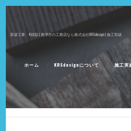
新築工事 K様邸 | 唐津市の工務店なら株式会社KRSdesign | 施工実績
ホーム
KRSdesignについて
施工実