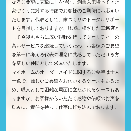
なるご要望に真摯に耳を傾け、創業以来培ってきた
家づくりに対する情熱でお客様のご期待にお応えい
たします。代表として、家づくりのトータルサポー
トを目指しておりますが、地域に根ざした
工務店
と
して今後もさらに広い視野を持ってクオリティーの
高いサービスを継続していくため、お客様のご要望
を第一に考える代表の理念に共感していただける方
を新しい仲間として
求人
いたします。
マイホームのオーダーメイドに関するご要望は十人
十色で、難しいご要望をお伺いするケースもあるた
め、職人として困難な局面に立たされるケースもあ
りますが、お客様からいただく感謝や信頼のお声を
励みに、責任を持って仕事に打ち込んでおります。